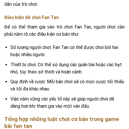
dẫn của trò chơi.
Điều kiện để chơi Fan Tan
Để có thể tham gia vào trò chơi Fan Tan, người chơi cần
phải nắm rõ các điều kiện cơ bản như:
Số lượng người chơi: Fan Tan có thể được chơi bởi hai
hoặc nhiều người.
Thiết bị chơi: Có thể sử dụng các quân bài hoặc các hạt
nhỏ, tùy theo sở thích và hoàn cảnh.
Quy định về cược: Mỗi bàn chơi sẽ có mức cược tối thiểu
và tối đa khác nhau.
Việc nắm vững các yếu tố này sẽ giúp người chơi dễ
dàng hơn khi tham gia vào một ván đấu.
Tổng hợp những luật chơi cơ bản trong game
bài fan tan