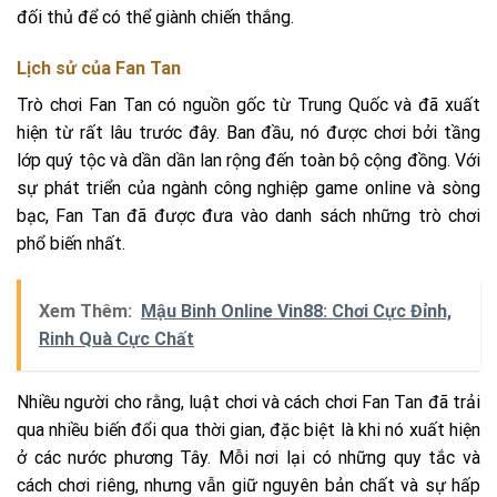
đối thủ để có thể giành chiến thắng.
Lịch sử của Fan Tan
Trò chơi Fan Tan có nguồn gốc từ Trung Quốc và đã xuất
hiện từ rất lâu trước đây. Ban đầu, nó được chơi bởi tầng
lớp quý tộc và dần dần lan rộng đến toàn bộ cộng đồng. Với
sự phát triển của ngành công nghiệp game online và sòng
bạc, Fan Tan đã được đưa vào danh sách những trò chơi
phổ biến nhất.
Xem Thêm:
Mậu Binh Online Vin88: Chơi Cực Đỉnh,
Rinh Quà Cực Chất
Nhiều người cho rằng, luật chơi và cách chơi Fan Tan đã trải
qua nhiều biến đổi qua thời gian, đặc biệt là khi nó xuất hiện
ở các nước phương Tây. Mỗi nơi lại có những quy tắc và
cách chơi riêng, nhưng vẫn giữ nguyên bản chất và sự hấp