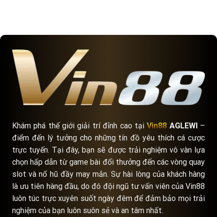
–
tại
Đặt
Khám
Vin88
Cược
Phá
Đua
Thế
Xe
Giới
Cực
Sôi
Chuẩn
Động
Dễ
Dàng
Thắng
Lớn
Khám phá thế giới giải trí đỉnh cao tại
Vin88
AGLEWI
–
điểm đến lý tưởng cho những tín đồ yêu thích cá cược
trực tuyến. Tại đây, bạn sẽ được trải nghiệm vô vàn lựa
chọn hấp dẫn từ game bài đổi thưởng đến các vòng quay
slot và nổ hũ đầy may mắn. Sự hài lòng của khách hàng
là ưu tiên hàng đầu, do đó đội ngũ tư vấn viên của Vin88
luôn túc trực xuyên suốt ngày đêm để đảm bảo mọi trải
nghiệm của bạn luôn suôn sẻ và an tâm nhất.