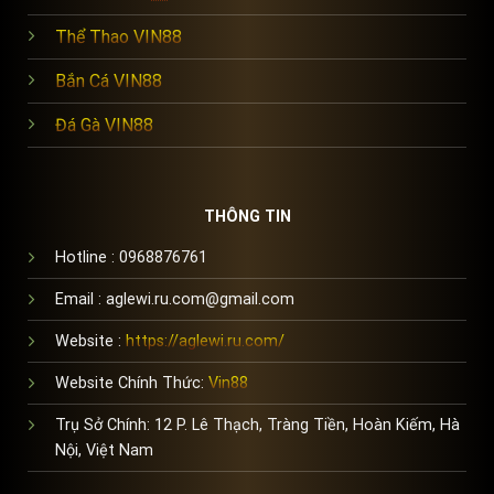
Thể Thao VIN88
Bắn Cá VIN88
Đá Gà VIN88
THÔNG TIN
Hotline :
0968876761
Email : aglewi.ru.com
@gmail.com
Website :
https://aglewi.ru.com/
Website Chính Thức:
Vin88
Trụ Sở Chính:
12 P. Lê Thạch, Tràng Tiền, Hoàn Kiếm, Hà
Nội, Việt Nam