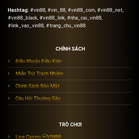
Hashtag:
#vin88, #vin_88, #vin88_com, #vin88_net,
#vin88_black, #vin88_link, #nha_cai_vin88,
#link_vao_vin88, #trang_chu_vin88
CHÍNH SÁCH
Điều Khoản Điều Kiện
Miễn Trừ Trách Nhiệm
Chính Sách Bảo Mật
Câu Hỏi Thường Gặp
TRÒ CHƠI
Live Casino VIN88