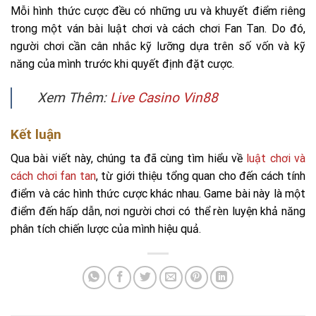
Mỗi hình thức cược đều có những ưu và khuyết điểm riêng
trong một ván bài luật chơi và cách chơi Fan Tan. Do đó,
người chơi cần cân nhắc kỹ lưỡng dựa trên số vốn và kỹ
năng của mình trước khi quyết định đặt cược.
Xem Thêm:
Live Casino Vin88
Kết luận
Qua bài viết này, chúng ta đã cùng tìm hiểu về
luật chơi và
cách chơi fan tan
, từ giới thiệu tổng quan cho đến cách tính
điểm và các hình thức cược khác nhau. Game bài này là một
điểm đến hấp dẫn, nơi người chơi có thể rèn luyện khả năng
phân tích chiến lược của mình hiệu quả.