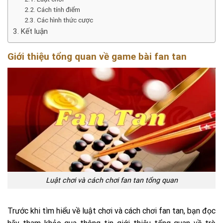
Cách tính điểm
Các hình thức cược
Kết luận
Giới thiệu tổng quan về game bài fan tan
Luật chơi và cách chơi fan tan tổng quan
Trước khi tìm hiểu về luật chơi và cách chơi fan tan, bạn đọc