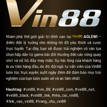
Dễ
Dàng
Thắng
Lớn
Khám phá thế giới giải trí đỉnh cao tại
Vin88
AGLEWI
–
điểm đến lý tưởng cho những tín đồ yêu thích cá cược
trực tuyến. Tại đây, bạn sẽ được trải nghiệm vô vàn lựa
chọn hấp dẫn từ game bài đổi thưởng đến các vòng quay
slot và nổ hũ đầy may mắn. Sự hài lòng của khách hàng
là ưu tiên hàng đầu, do đó đội ngũ tư vấn viên của Vin88
luôn túc trực xuyên suốt ngày đêm để đảm bảo mọi trải
nghiệm của bạn luôn suôn sẻ và an tâm nhất.
Hashtag:
#vin88, #vin_88, #vin88_com, #vin88_net,
#vin88_black, #vin88_link, #nha_cai_vin88,
#link_vao_vin88, #trang_chu_vin88