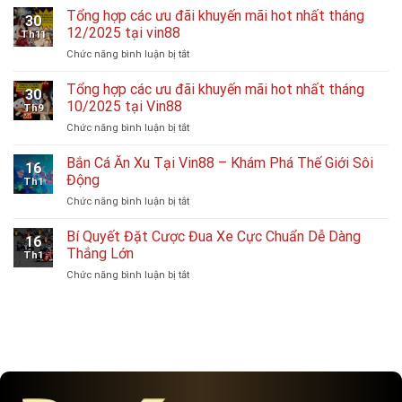
Khuyến
Tổng hợp các ưu đãi khuyến mãi hot nhất tháng
30
Mãi
12/2025 tại vin88
Th11
Tháng
Chức năng bình luận bị tắt
ở
3:
Tổng
Thưởng
hợp
Tổng hợp các ưu đãi khuyến mãi hot nhất tháng
150%
30
các
Cho
10/2025 tại Vin88
Th9
ưu
Lần
Chức năng bình luận bị tắt
ở
đãi
Nạp
Tổng
khuyến
Đầu
hợp
Bắn Cá Ăn Xu Tại Vin88 – Khám Phá Thế Giới Sôi
mãi
16
các
hot
Động
Th1
ưu
nhất
Chức năng bình luận bị tắt
ở
đãi
tháng
Bắn
khuyến
12/2025
Cá
Bí Quyết Đặt Cược Đua Xe Cực Chuẩn Dễ Dàng
mãi
tại
16
Ăn
hot
Thắng Lớn
vin88
Th1
Xu
nhất
Chức năng bình luận bị tắt
ở
Tại
tháng
Bí
Vin88
10/2025
Quyết
–
tại
Đặt
Khám
Vin88
Cược
Phá
Đua
Thế
Xe
Giới
Cực
Sôi
Chuẩn
Động