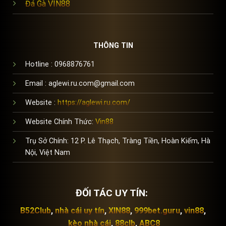
Đá Gà VIN88
THÔNG TIN
Hotline :
0968876761
Email : aglewi.ru.com
@gmail.com
Website :
https://aglewi.ru.com/
Website Chính Thức:
Vin88
Trụ Sở Chính:
12 P. Lê Thạch, Tràng Tiền, Hoàn Kiếm, Hà
Nội, Việt Nam
ĐỐI TÁC UY TÍN:
B52Club
,
nhà cái uy tín
,
XIN88
,
999bet.guru
,
vin88
,
kèo nhà cái
,
88clb
,
ABC8