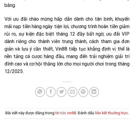
bằng.
Với ưu đãi chào mừng hấp dẫn dành cho tân binh, khuyến
mãi nạp tiền hàng ngày tiện lợi, chương trình hoàn tiền giảm
rủi ro, sự kiện đặc biệt tháng 12 đầy bất ngờ, ưu đãi VIP
dành riêng cho thành viên trung thành, cách tham gia đơn
giản và lưu ý cần thiết, Vin88 tiếp tục khẳng định vị thế là
nền tảng cá cược hàng đầu, mang đến trải nghiệm giải trí
đỉnh cao và cơ hội thắng lớn cho mọi người chơi trong tháng
12/2025.
Bài viết này được đăng trong
tin tức vin88
. Đánh dấu
liên kết thường trực
.