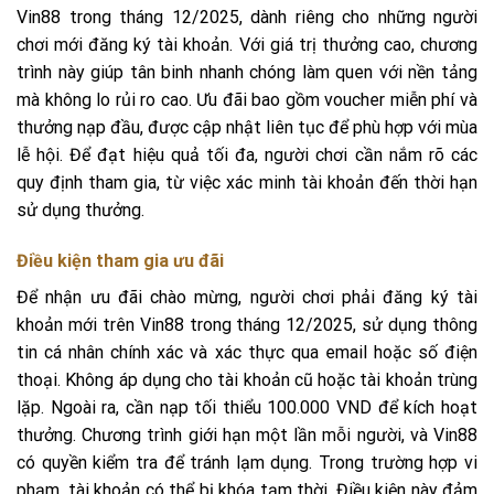
Vin88 trong tháng 12/2025, dành riêng cho những người
chơi mới đăng ký tài khoản. Với giá trị thưởng cao, chương
trình này giúp tân binh nhanh chóng làm quen với nền tảng
mà không lo rủi ro cao. Ưu đãi bao gồm voucher miễn phí và
thưởng nạp đầu, được cập nhật liên tục để phù hợp với mùa
lễ hội. Để đạt hiệu quả tối đa, người chơi cần nắm rõ các
quy định tham gia, từ việc xác minh tài khoản đến thời hạn
sử dụng thưởng.
Điều kiện tham gia ưu đãi
Để nhận ưu đãi chào mừng, người chơi phải đăng ký tài
khoản mới trên Vin88 trong tháng 12/2025, sử dụng thông
tin cá nhân chính xác và xác thực qua email hoặc số điện
thoại. Không áp dụng cho tài khoản cũ hoặc tài khoản trùng
lặp. Ngoài ra, cần nạp tối thiểu 100.000 VND để kích hoạt
thưởng. Chương trình giới hạn một lần mỗi người, và Vin88
có quyền kiểm tra để tránh lạm dụng. Trong trường hợp vi
phạm, tài khoản có thể bị khóa tạm thời. Điều kiện này đảm