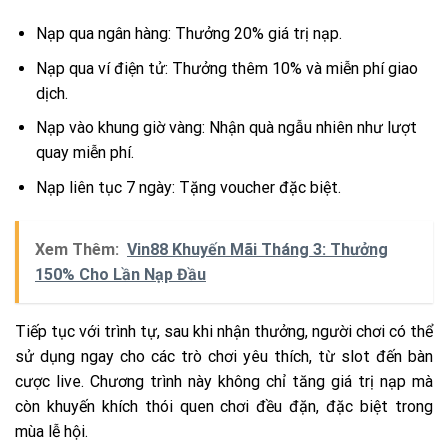
Nạp qua ngân hàng: Thưởng 20% giá trị nạp.
Nạp qua ví điện tử: Thưởng thêm 10% và miễn phí giao
dịch.
Nạp vào khung giờ vàng: Nhận quà ngẫu nhiên như lượt
quay miễn phí.
Nạp liên tục 7 ngày: Tặng voucher đặc biệt.
Xem Thêm:
Vin88 Khuyến Mãi Tháng 3: Thưởng
150% Cho Lần Nạp Đầu
Tiếp tục với trình tự, sau khi nhận thưởng, người chơi có thể
sử dụng ngay cho các trò chơi yêu thích, từ slot đến bàn
cược live. Chương trình này không chỉ tăng giá trị nạp mà
còn khuyến khích thói quen chơi đều đặn, đặc biệt trong
mùa lễ hội.