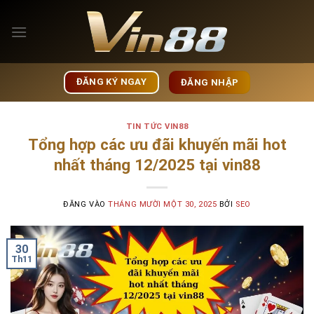
Bỏ
qua
nội
dung
ĐĂNG KÝ NGAY
ĐĂNG NHẬP
TIN TỨC VIN88
Tổng hợp các ưu đãi khuyến mãi hot
nhất tháng 12/2025 tại vin88
ĐĂNG VÀO
THÁNG MƯỜI MỘT 30, 2025
BỞI
SEO
30
Th11