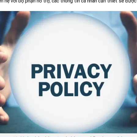
n hệ với bộ phận hỗ trợ, các thông tin cá nhân cần thiết sẽ được