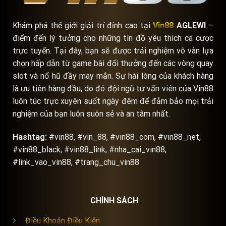
Khám phá thế giới giải trí đỉnh cao tại
Vin88
AGLEWI
–
điểm đến lý tưởng cho những tín đồ yêu thích cá cược
trực tuyến. Tại đây, bạn sẽ được trải nghiệm vô vàn lựa
chọn hấp dẫn từ game bài đổi thưởng đến các vòng quay
slot và nổ hũ đầy may mắn. Sự hài lòng của khách hàng
là ưu tiên hàng đầu, do đó đội ngũ tư vấn viên của Vin88
luôn túc trực xuyên suốt ngày đêm để đảm bảo mọi trải
nghiệm của bạn luôn suôn sẻ và an tâm nhất.
Hashtag:
#vin88, #vin_88, #vin88_com, #vin88_net,
#vin88_black, #vin88_link, #nha_cai_vin88,
#link_vao_vin88, #trang_chu_vin88
CHÍNH SÁCH
Điều Khoản Điều Kiện