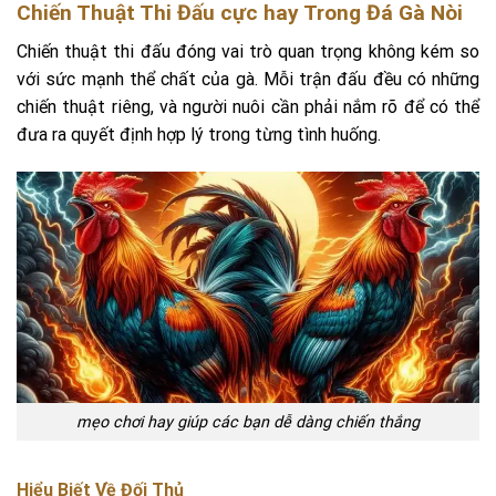
Chiến Thuật Thi Đấu cực hay Trong Đá Gà Nòi
Chiến thuật thi đấu đóng vai trò quan trọng không kém so
với sức mạnh thể chất của gà. Mỗi trận đấu đều có những
chiến thuật riêng, và người nuôi cần phải nắm rõ để có thể
đưa ra quyết định hợp lý trong từng tình huống.
mẹo chơi hay giúp các bạn dễ dàng chiến thắng
Hiểu Biết Về Đối Thủ