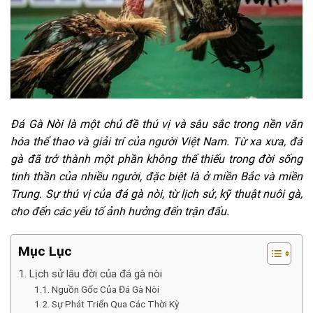
Đá Gà Nòi là một chủ đề thú vị và sâu sắc trong nền văn
hóa thể thao và giải trí của người Việt Nam. Từ xa xưa, đá
gà đã trở thành một phần không thể thiếu trong đời sống
tinh thần của nhiều người, đặc biệt là ở miền Bắc và miền
Trung. Sự thú vị của đá gà nòi, từ lịch sử, kỹ thuật nuôi gà,
cho đến các yếu tố ảnh hưởng đến trận đấu.
Mục Lục
Lịch sử lâu đời của đá gà nòi
Nguồn Gốc Của Đá Gà Nòi
Sự Phát Triển Qua Các Thời Kỳ