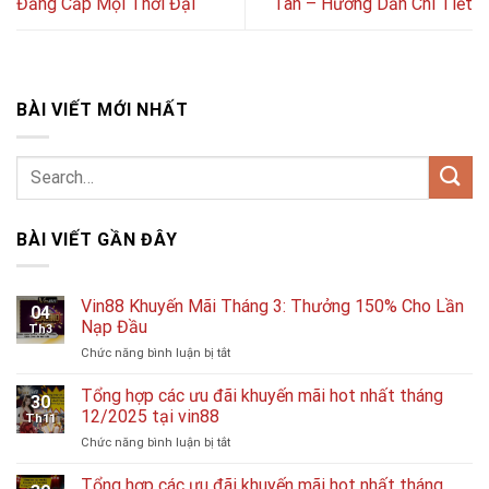
Đẳng Cấp Mọi Thời Đại
Tan – Hướng Dẫn Chi Tiết
BÀI VIẾT MỚI NHẤT
BÀI VIẾT GẦN ĐÂY
Vin88 Khuyến Mãi Tháng 3: Thưởng 150% Cho Lần
04
Nạp Đầu
Th3
Chức năng bình luận bị tắt
ở
Vin88
Khuyến
Tổng hợp các ưu đãi khuyến mãi hot nhất tháng
30
Mãi
12/2025 tại vin88
Th11
Tháng
Chức năng bình luận bị tắt
ở
3:
Tổng
Thưởng
hợp
Tổng hợp các ưu đãi khuyến mãi hot nhất tháng
150%