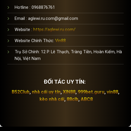
Hotline :
0968876761
Email : aglewi.ru.com
@gmail.com
Website :
https://aglewi.ru.com/
Website Chính Thức:
Vin88
Trụ Sở Chính:
12 P. Lê Thạch, Tràng Tiền, Hoàn Kiếm, Hà
Nội, Việt Nam
ĐỐI TÁC UY TÍN:
B52Club
,
nhà cái uy tín
,
XIN88
,
999bet.guru
,
vin88
,
kèo nhà cái
,
88clb
,
ABC8