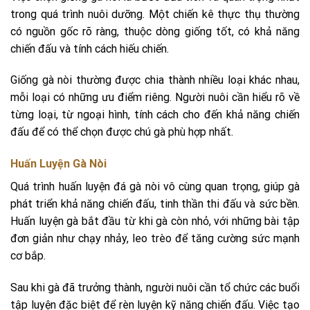
trong quá trình nuôi dưỡng. Một chiến kê thực thụ thường
có nguồn gốc rõ ràng, thuộc dòng giống tốt, có khả năng
chiến đấu và tính cách hiếu chiến.
Giống gà nòi thường được chia thành nhiều loại khác nhau,
mỗi loại có những ưu điểm riêng. Người nuôi cần hiểu rõ về
từng loại, từ ngoại hình, tính cách cho đến khả năng chiến
đấu để có thể chọn được chú gà phù hợp nhất.
Huấn Luyện Gà Nòi
Quá trình huấn luyện đá gà nòi vô cùng quan trọng, giúp gà
phát triển khả năng chiến đấu, tinh thần thi đấu và sức bền.
Huấn luyện gà bắt đầu từ khi gà còn nhỏ, với những bài tập
đơn giản như chạy nhảy, leo trèo để tăng cường sức mạnh
cơ bắp.
Sau khi gà đã trưởng thành, người nuôi cần tổ chức các buổi
tập luyện đặc biệt để rèn luyện kỹ năng chiến đấu. Việc tạo